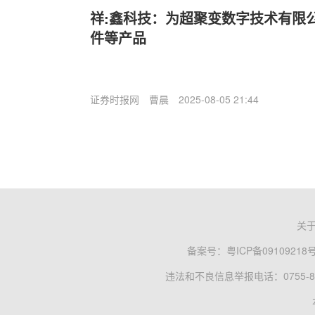
祥:鑫科技：为超聚变数字技术有限
件等产品
证券时报网
曹晨
2025-08-05 21:44
关
备案号：
粤ICP备09109218
违法和不良信息举报电话：0755-83