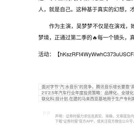
人，就是自己。这种基于真实的幻想，
作为主演，吴梦梦不仅是在演戏，
梦境，正通过第二季的🔥每一个镜头，
活动：【
hKszRFt4WyWwhC373uUSCF
面对字节“汽:水音乐”的竞争，腾讯音乐增长要靠“
2‘0’2;5年汽车行业年度投资策略：品牌化、全
联化科;技计划.在建的马来西亚基地用于生产专利
声明：证券时报力求信息真实、准确，文章提及内
下载“证券时报”官方APP，或关注官方微信公众