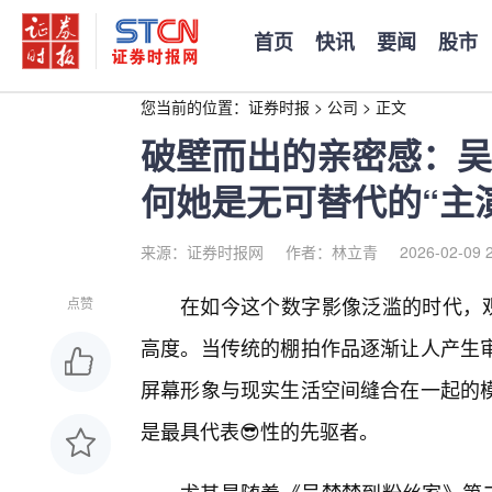
首页
快讯
要闻
股市
您当前的位置：
证券时报
>
公司
>
正文
破壁而出的亲密感：吴
何她是无可替代的“主
来源：证券时报网
作者：林立青
2026-02-09 
在如今这个数字影像泛滥的时代，观
点赞
高度。当传统的棚拍作品逐渐让人产生
屏幕形象与现实生活空间缝合在一起的模
是最具代表😎性的先驱者。