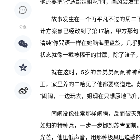
他还要把它“送给姐姐吃”时，画风会发
故事发生在一个再平凡不过的周二
分享
计方案📘已经改到了第17稿，甲方那
清纯”像咒语一样在她脑海里盘旋，几乎
状态就像一截被榨干的甘蔗，除了渣子
就在这时，5岁的亲弟弟闹闹神神
王，家里养的二哈见了他都要绕道走。
“闹闹，一边玩去，姐现在只想原地飞升
闹闹没像往常那样闹腾，反而破天
如归的特种兵，一步一步挪到苏青面前
光芒，他压低声音，用那种极具压迫感的