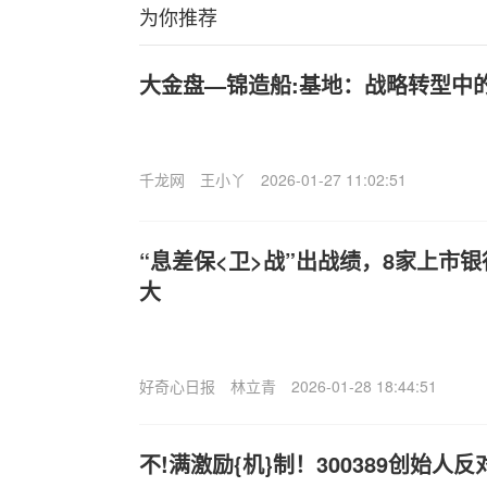
为你推荐
大金盘—锦造船:基地：战略转型中
千龙网
王小丫
2026-01-27 11:02:51
“息差保<卫>战”出战绩，8家上市
大
好奇心日报
林立青
2026-01-28 18:44:51
不!满激励{机}制！300389创始人