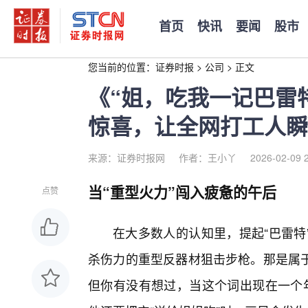
首页
快讯
要闻
股市
您当前的位置：
证券时报
>
公司
>
正文
《“姐，吃我一记巴雷
惊喜，让全网打工人瞬
来源：证券时报网
作者：王小丫
2026-02-09 
当“重型火力”闯入疲惫的午后
点赞
在大多数人的认知里，提起“巴雷特
杀伤力的重型反器材狙击步枪。那是属
但你有没有想过，当这个词出现在一个