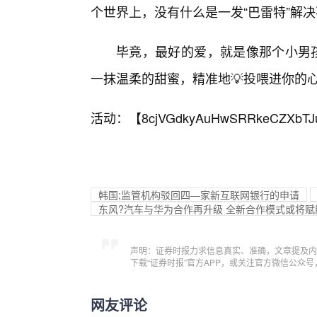
个世界上，没有什么是一发“巴雷特”解决
毕竟，最好的爱，就是像那个小男孩
一抹温柔的甜蜜，精准地💡投喂进你的
活动：【
8cjVGdkyAuHwSRRkeCZXbTJ
韩国;监管机构驳回四—家新互联网银行的申请
东风?汽车与华为合作再升级 全新合作模式或将
声明：证券时报力求信息真实、准确，文章提及内
下载“证券时报”官方APP，或关注官方微信公众
网友评论